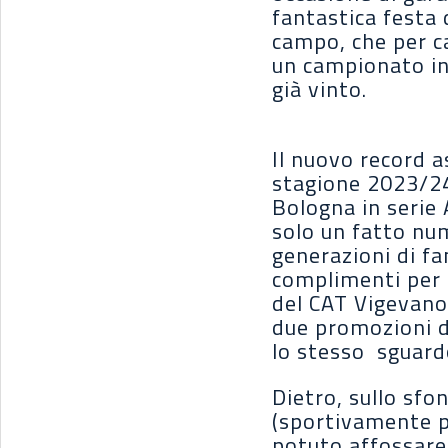
fantastica festa 
campo, che per c
un campionato in
già vinto.
Il nuovo record a
stagione 2023/24 
Bologna in serie 
solo un fatto num
generazioni di fa
complimenti per l
del CAT Vigevano) 
due promozioni de
lo stesso sguardo
Dietro, sullo sfo
(sportivamente p
potuto affossare