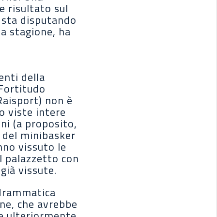
e risultato sul
 sta disputando
la stagione, ha
enti della
 Fortitudo
Raisport) non è
o viste intere
ni (a proposito,
i del minibasker
anno vissuto le
al palazzetto con
già vissute.
a drammatica
one, che avrebbe
e ulteriormente