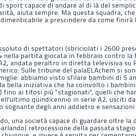
di sport capace di andare al di là del semplic
arità, aiuta sempre. Ma questa squadra, che
dimenticabile a prescindere da come finirà 
ssoluto di spettatori (sbriciolati i 2600 pres
nella partita giocata in febbraio contro la
A2, andata peraltro in diretta televisiva su 
erico. Sulle tribune del palaELAchem si son
miglie: abbiamo visto sfilare bambini di 5 an
a bella iniziativa che ha coinvolto i bambin
fino ai tifosi più "stagionati", quelli che h
ll'ultimo quindicennio in serie A2, usciti d
 sognante degli anni addietro e sensazioni 
ndo, una società capace di guardare oltre l
arlando) retrocessione della passata stagi
 chiunque, e invece è servita per cementarn