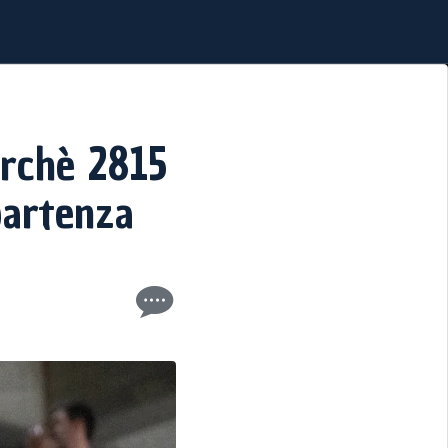
erchè 2815
partenza