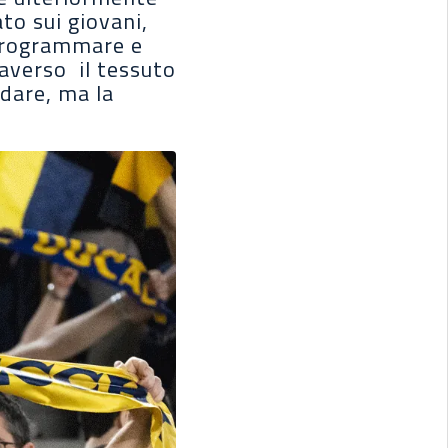
to sui giovani,
i programmare e
raverso il tessuto
ndare, ma la