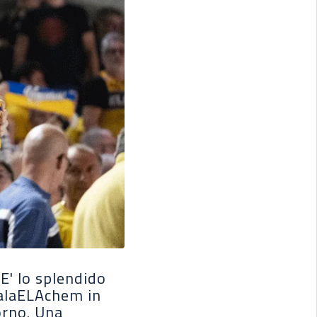
' lo splendido
palaELAchem in
orno. Una