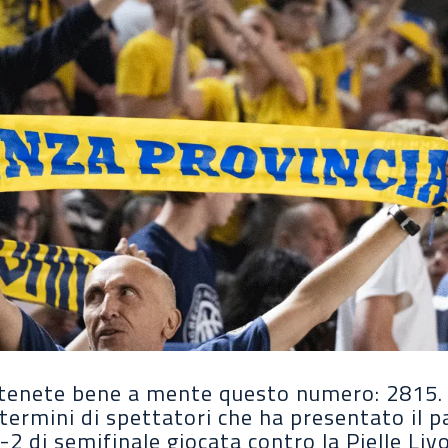
tenete bene a mente questo numero: 2815. E
 termini di spettatori che ha presentato il 
-2 di semifinale giocata contro la Pielle Liv