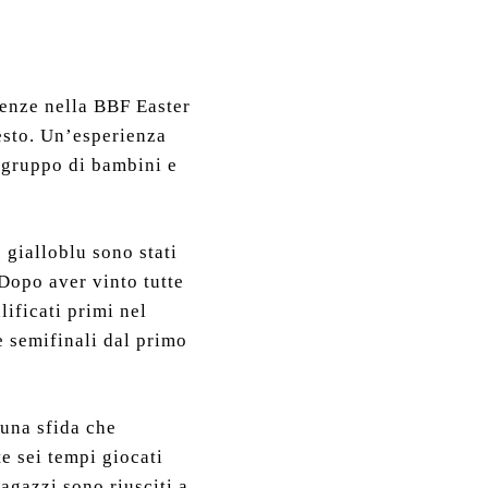
renze nella BBF Easter
cesto. Un’esperienza
o gruppo di bambini e
I gialloblu sono stati
Dopo aver vinto tutte
lificati primi nel
le semifinali dal primo
 una sfida che
e sei tempi giocati
agazzi sono riusciti a