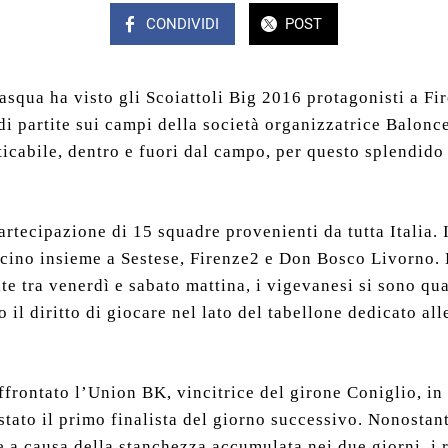
CONDIVIDI
POST
asqua ha visto gli Scoiattoli Big 2016 protagonisti a Fi
 di partite sui campi della società organizzatrice Balon
ticabile, dentro e fuori dal campo, per questo splendid
partecipazione di 15 squadre provenienti da tutta Italia. 
ulcino insieme a Sestese, Firenze2 e Don Bosco Livorno. 
tate tra venerdì e sabato mattina, i vigevanesi si sono qua
 il diritto di giocare nel lato del tabellone dedicato al
ffrontato l’Union BK, vincitrice del girone Coniglio, in
tato il primo finalista del giorno successivo. Nonostant
 a causa della stanchezza accumulata nei due giorni, i r