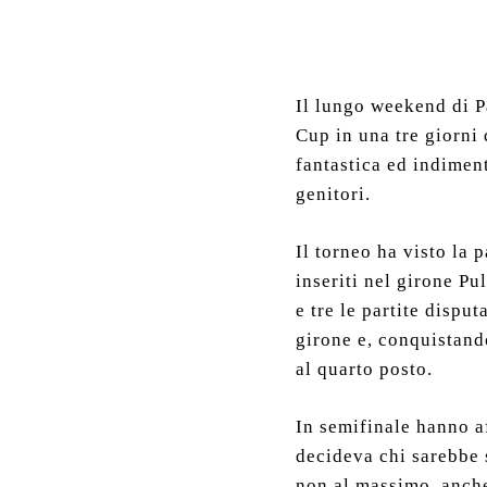
Il lungo weekend di P
Cup in una tre giorni
fantastica ed indimen
genitori.
Il torneo ha visto la 
inseriti nel girone P
e tre le partite dispu
girone e, conquistando
al quarto posto.
In semifinale hanno a
decideva chi sarebbe s
non al massimo, anche