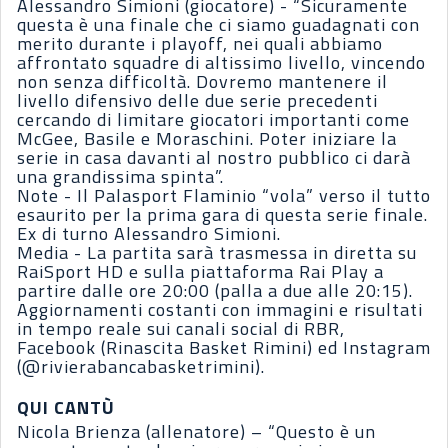
Alessandro Simioni (giocatore) - “Sicuramente
questa è una finale che ci siamo guadagnati con
merito durante i playoff, nei quali abbiamo
affrontato squadre di altissimo livello, vincendo
non senza difficoltà. Dovremo mantenere il
livello difensivo delle due serie precedenti
cercando di limitare giocatori importanti come
McGee, Basile e Moraschini. Poter iniziare la
serie in casa davanti al nostro pubblico ci darà
una grandissima spinta”.
Note - Il Palasport Flaminio “vola” verso il tutto
esaurito per la prima gara di questa serie finale.
Ex di turno Alessandro Simioni.
Media - La partita sarà trasmessa in diretta su
RaiSport HD e sulla piattaforma Rai Play a
partire dalle ore 20:00 (palla a due alle 20:15).
Aggiornamenti costanti con immagini e risultati
in tempo reale sui canali social di RBR,
Facebook (Rinascita Basket Rimini) ed Instagram
(@rivierabancabasketrimini).
QUI CANTÙ
Nicola Brienza (allenatore) – “Questo è un