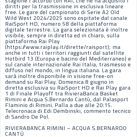
stagione l’accordo con RAI, che ne ha acquisito i
diritti per la trasmissione in esclusiva lineare
free. Le gare del campionato di Serie A2 Old
Wild West 2024/2025 sono ospitate dal canale
RaiSport HD, numero 58 della piattaforma
digitale terrestre. La gara selezionata è inoltre
visibile, sempre in diretta ed in chiaro, sulla
piattaforma Rai Play
(https://www.raiplay.it/dirette/raisport); ma
anche in tutti i territori raggiunti dal satellite
Hotbird 13 (Europa e bacino del Mediterraneo) e
sul canale internazionale Rai Italia, trasmesso e
diffuso nel mondo, in lingua italiana. La gara
sarà inoltre disponibile in visione free-on
demand su Rai Play. Domenica 8 giugno in
diretta esclusiva su RaiSport HD e Rai Play gara
1 di Finale Playoff tra RivieraBanca Basket
Rimini e Acqua S.Bernardo Cantù, dal Palasport
Flaminio di Rimini. Palla a due alle 20:15.
Telecronaca di Edi Dembinski, commento tecnico
di Sandro De Pol.
RIVIERABANCA RIMINI – ACQUA S.BERNARDO
CANTÙ