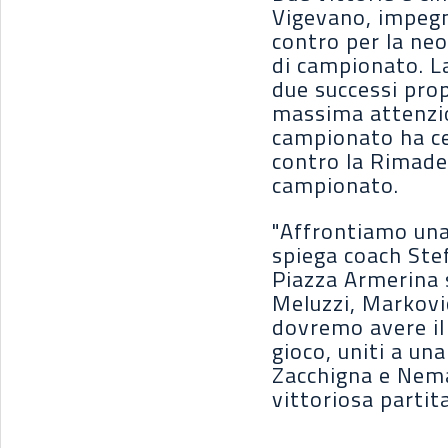
Vigevano, impegn
contro per la ne
di campionato. La
due successi pro
massima attenzio
campionato ha ce
contro la Rimades
campionato.
"Affrontiamo una 
spiega coach Stefa
Piazza Armerina 
Meluzzi, Markovic
dovremo avere il 
gioco, uniti a u
Zacchigna e Neman
vittoriosa partit