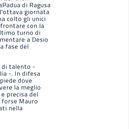
laPadua di Ragusa
l'ottava giornata
 colto gli unici
frontare con la
ltimo turno di
ementare a Desio
a fase del
 di talento -
ia -. In difesa
opiede dove
avere la meglio
 e precisa del
n forse Mauro
ti nella