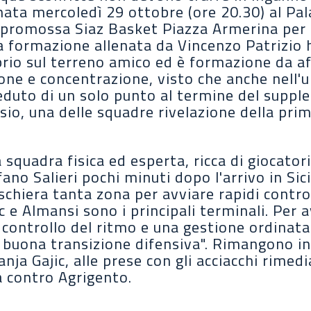
ata mercoledì 29 ottobre (ore 20.30) al Pa
opromossa Siaz Basket Piazza Armerina per 
 formazione allenata da Vincenzo Patrizio ha
prio sul terreno amico ed è formazione da af
ne e concentrazione, visto che anche nell'u
duto di un solo punto al termine del suppl
io, una delle squadre rivelazione della prim
squadra fisica ed esperta, ricca di giocatori
no Salieri pochi minuti dopo l'arrivo in Sicil
schiera tanta zona per avviare rapidi contr
 e Almansi sono i principali terminali. Per 
controllo del ritmo e una gestione ordinata
na buona transizione difensiva". Rimangono i
ja Gajic, alle prese con gli acciacchi rimedia
a contro Agrigento.