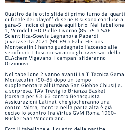
Quattro delle otto sfide di primo turno dei quarti
di finale dei playoff di serie B si sono concluse a
gara-5, indice di grande equilibrio. Nel tabellone
1, Verodol CBD Pielle Livorno (85-75 a SAE
Scientifica-Soevis Legnano) e Paperdi
Juvecaserta 2021 (99-89 a Fabo Herons
Montecatini) hanno guadagnato l'accesso alle
semifinali. I toscani saranno gli avversari della
ELAchem Vigevano, i campani sfideranno
Orzinuovi.
Nel tabellone 2 vanno avanti La T Tecnica Gema
Montecatini (90-85 dopo un tempo
supplementare all'Umana San Giobbe Chiusi) e,
a sorpresa, TAV Treviglio Brianza Basket
(corsara per 53-63 contro Benacquista
Assicurazioni Latina), che giocheranno una
contro l'altra, mentre nella parte alta è già
deciso lo scontro fra Virtus GVM Roma 1960-
Rucker San Vendemiano.
Ecco il tabellone e il quadro delle partite.