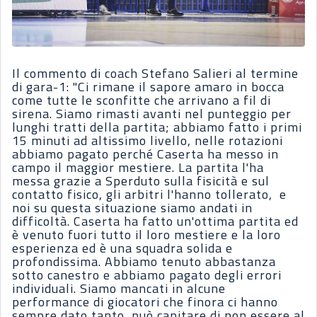
Il commento di coach Stefano Salieri al termine
di gara-1: "Ci rimane il sapore amaro in bocca
come tutte le sconfitte che arrivano a fil di
sirena. Siamo rimasti avanti nel punteggio per
lunghi tratti della partita; abbiamo fatto i primi
15 minuti ad altissimo livello, nelle rotazioni
abbiamo pagato perché Caserta ha messo in
campo il maggior mestiere. La partita l'ha
messa grazie a Sperduto sulla fisicità e sul
contatto fisico, gli arbitri l'hanno tollerato, e
noi su questa situazione siamo andati in
difficoltà. Caserta ha fatto un'ottima partita ed
è venuto fuori tutto il loro mestiere e la loro
esperienza ed è una squadra solida e
profondissima. Abbiamo tenuto abbastanza
sotto canestro e abbiamo pagato degli errori
individuali. Siamo mancati in alcune
performance di giocatori che finora ci hanno
sempre dato tanto, può capitare di non essere al