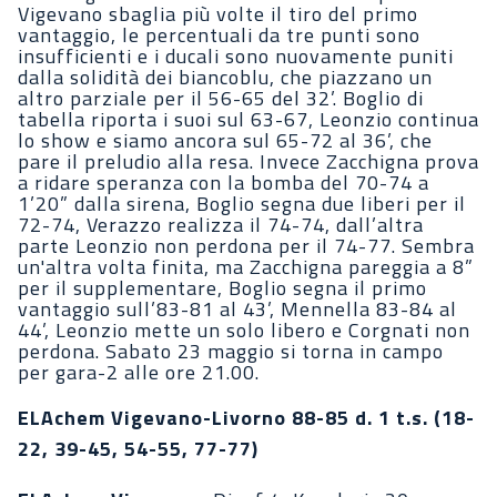
Vigevano sbaglia più volte il tiro del primo
vantaggio, le percentuali da tre punti sono
insufficienti e i ducali sono nuovamente puniti
dalla solidità dei biancoblu, che piazzano un
altro parziale per il 56-65 del 32’. Boglio di
tabella riporta i suoi sul 63-67, Leonzio continua
lo show e siamo ancora sul 65-72 al 36’, che
pare il preludio alla resa. Invece Zacchigna prova
a ridare speranza con la bomba del 70-74 a
1’20” dalla sirena, Boglio segna due liberi per il
72-74, Verazzo realizza il 74-74, dall’altra
parte Leonzio non perdona per il 74-77. Sembra
un'altra volta finita, ma Zacchigna pareggia a 8”
per il supplementare, Boglio segna il primo
vantaggio sull’83-81 al 43’, Mennella 83-84 al
44’, Leonzio mette un solo libero e Corgnati non
perdona. Sabato 23 maggio si torna in campo
per gara-2 alle ore 21.00.
ELAchem Vigevano-Livorno 88-85 d. 1 t.s. (18-
22, 39-45, 54-55, 77-77)