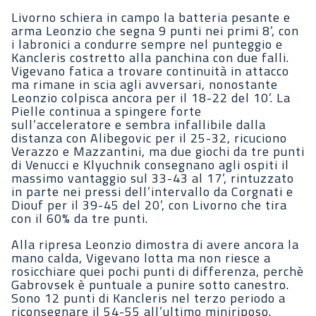
Livorno schiera in campo la batteria pesante e
arma Leonzio che segna 9 punti nei primi 8’, con
i labronici a condurre sempre nel punteggio e
Kancleris costretto alla panchina con due falli.
Vigevano fatica a trovare continuità in attacco
ma rimane in scia agli avversari, nonostante
Leonzio colpisca ancora per il 18-22 del 10’. La
Pielle continua a spingere forte
sull’acceleratore e sembra infallibile dalla
distanza con Alibegovic per il 25-32, ricuciono
Verazzo e Mazzantini, ma due giochi da tre punti
di Venucci e Klyuchnik consegnano agli ospiti il
massimo vantaggio sul 33-43 al 17’, rintuzzato
in parte nei pressi dell’intervallo da Corgnati e
Diouf per il 39-45 del 20’, con Livorno che tira
con il 60% da tre punti.
Alla ripresa Leonzio dimostra di avere ancora la
mano calda, Vigevano lotta ma non riesce a
rosicchiare quei pochi punti di differenza, perchè
Gabrovsek è puntuale a punire sotto canestro.
Sono 12 punti di Kancleris nel terzo periodo a
riconsegnare il 54-55 all’ultimo miniriposo.