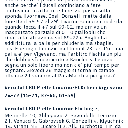
anche perche’ i ducali cominciano a fare
confusione in attacco e l’inerzia passa sulla
sponda livornese. Cosi’ Donzelli mette dalla
lunetta il 59-57 al 29’, Livorno sembra chiuderla
quando tocca il +7 sul 69-62, ma arriva un
inaspettato parziale di 0-10 gialloblu che
ribalta la situazione sul 69-72 e Boglio ha
addirittura la palla per chiuderla ma sbaglia,
cosi Ebeling e Leonzio mettono il 73-72. L’ultima
palla e’ per Vigevano, ma l’arbitro fischia un piu’
che dubbio sfondamento a Kancleris. Leonzio
segna un solo libero ma non c’e’ piu’ tempo per
segnare. Giovedi 28 maggio si torna in campo
alle ore 21 sempre al PalaMacchia per gara-4.
Verodol CBD Pielle Livorno-ELAchem Vigevano
74-72 (15-21, 37-46, 61-59)
Verodol CBD Pielle Livorno
: Ebeling 7,
Mennella 10, Alibegovic 2, Savoldelli, Leonzio
21, Venucci 8, Gabrovsek 6, Donzelli 4, Klyuchnik
14, Virant NE, Lucarelli 2. All.: Turchetto. Tiri da