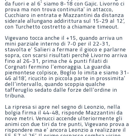
da fuori e al 6’ siamo 8-18 con Gajic. Livorno ci
prova ma non trova continuita’ in attacco,
Cucchiaro in entrata e Mazzantini da distanza
siderale allungano addirittura sul 15-29 al 12’,
con Turchetto costretto a chiamare timeout.
Vigevano tocca anche il +15, quando arriva un
mini parziale interno di 7-0 per il 22-31,
stavolta e’ Salieri a fermare il gioco e parlarne
sopra, con scarsi risultati perché Livorno arriva
fino al 26-31, prima che 4 punti filati di
Corgnati fermino l’emoraggia. La guardia
piemontese colpisce, Boglio lo imita e siamo 31-
46 al18’, ricucito in piccola parte in prossimita’
dell’intervallo, quando scoppia qualche
tafferuglio sedato dalle forze dell’ordine in
tribuna.
La ripresa si apre nel segno di Leonzio, nella
bolgia firma il 44-48, risponde Mazzantini da
nove metri. Venucci accende ulteriormente gli
animi con due tiri da tre punti, Vigevano prova a
rispondere ma e’ ancora Leonzio a realizzare il
55-57 al 26’. Il primo sorpasso sembra vicino,