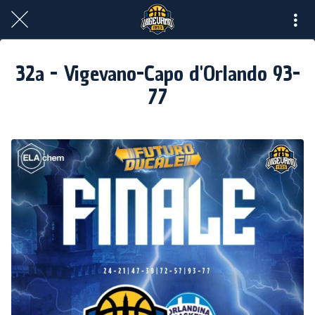
32a - Vigevano-Capo d'Orlando 93-
77