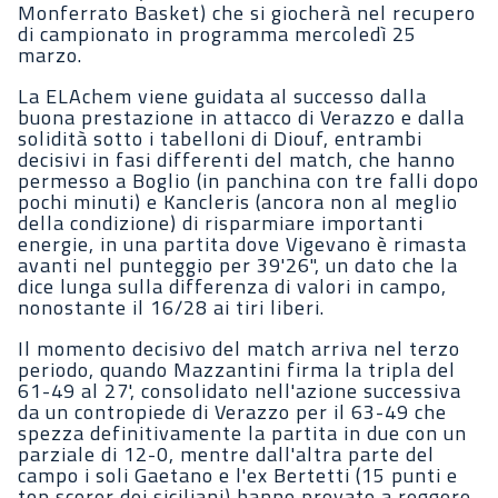
Monferrato Basket) che si giocherà nel recupero
di campionato in programma mercoledì 25
marzo.
La ELAchem viene guidata al successo dalla
buona prestazione in attacco di Verazzo e dalla
solidità sotto i tabelloni di Diouf, entrambi
decisivi in fasi differenti del match, che hanno
permesso a Boglio (in panchina con tre falli dopo
pochi minuti) e Kancleris (ancora non al meglio
della condizione) di risparmiare importanti
energie, in una partita dove Vigevano è rimasta
avanti nel punteggio per 39'26", un dato che la
dice lunga sulla differenza di valori in campo,
nonostante il 16/28 ai tiri liberi.
Il momento decisivo del match arriva nel terzo
periodo, quando Mazzantini firma la tripla del
61-49 al 27', consolidato nell'azione successiva
da un contropiede di Verazzo per il 63-49 che
spezza definitivamente la partita in due con un
parziale di 12-0, mentre dall'altra parte del
campo i soli Gaetano e l'ex Bertetti (15 punti e
top scorer dei siciliani) hanno provato a reggere