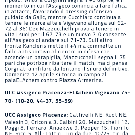
momento in cui l'Assigeco comincia a fare fatica
in attacco, favorendo il pressing difensivo
guidato da Gajic, mentre Cucchiaro continua a
tenere le marce alte e Vigevano allunga sul 62-
72 al 36'. L'ex Mazzucchelli prova a tenere in
vita i suoi per il 67-73 e un nuovo 7-0 consente
all'Assigeco di andare sul 71-73. Sull'altro
fronte Kancleris mette il +4 ma commette un
fallo antisportivo al rientro in difesa che
accende un parapiglia, Mazzucchelli segna il 75
pari che potrbbe ribaltare il match, ma ci pensa
Corgnati a infilare da lontano il siluro definitivo.
Domenica 12 aprile si torna in campo al
palaELAchem contro Piazza Armerina.
UCC Assigeco Piacenza-ELAchem Vigevano 75-
78- (18-20, 44-37, 55-59)
UCC Assigeco Piacenza
: Cattivelli NE, Kuot NE,
Valesin 3, Criconia 3, Calbini 20, Mazzuchelli 12,
Poggi 8, Ferraro, Anaekwe 9, Pepper 15, Fiorillo
NE, Ricci 5. All.: Lottici. Tiri da due: 10/25, tiri da