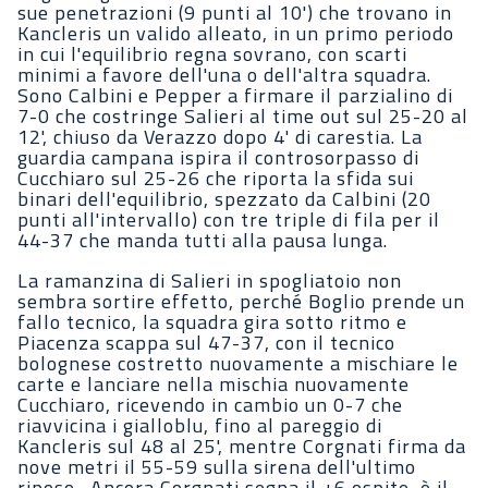
sue penetrazioni (9 punti al 10') che trovano in
Kancleris un valido alleato, in un primo periodo
in cui l'equilibrio regna sovrano, con scarti
minimi a favore dell'una o dell'altra squadra.
Sono Calbini e Pepper a firmare il parzialino di
7-0 che costringe Salieri al time out sul 25-20 al
12', chiuso da Verazzo dopo 4' di carestia. La
guardia campana ispira il controsorpasso di
Cucchiaro sul 25-26 che riporta la sfida sui
binari dell'equilibrio, spezzato da Calbini (20
punti all'intervallo) con tre triple di fila per il
44-37 che manda tutti alla pausa lunga.
La ramanzina di Salieri in spogliatoio non
sembra sortire effetto, perché Boglio prende un
fallo tecnico, la squadra gira sotto ritmo e
Piacenza scappa sul 47-37, con il tecnico
bolognese costretto nuovamente a mischiare le
carte e lanciare nella mischia nuovamente
Cucchiaro, ricevendo in cambio un 0-7 che
riavvicina i gialloblu, fino al pareggio di
Kancleris sul 48 al 25', mentre Corgnati firma da
nove metri il 55-59 sulla sirena dell'ultimo
riposo. Ancora Corgnati segna il +6 ospite, è il