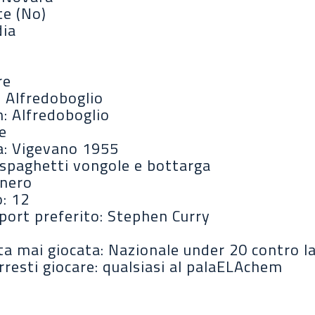
te (No)
dia
re
: Alfredoboglio
m: Alfredoboglio
be
a: Vigevano 1955
 spaghetti vongole e bottarga
 nero
: 12
port preferito: Stephen Curry
ita mai giocata: Nazionale under 20 contro l
rresti giocare: qualsiasi al palaELAchem