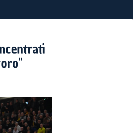
ncentrati
voro"