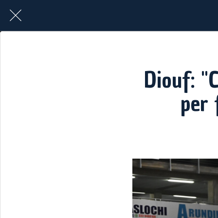
Diouf: "
per 