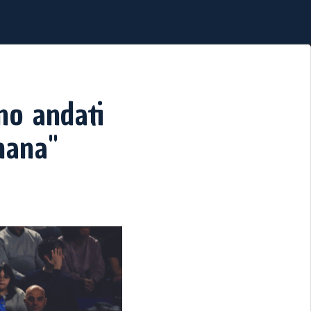
amo andati
imana"