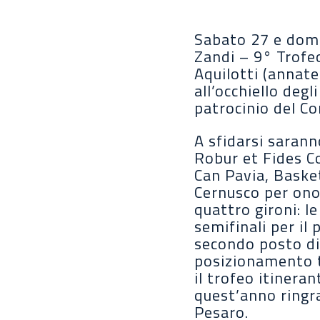
Sabato 27 e dome
Zandi – 9° Trofeo
Aquilotti (annate
all’occhiello deg
patrocinio del C
A sfidarsi saran
Robur et Fides C
Can Pavia, Baske
Cernusco per onor
quattro gironi: l
semifinali per il
secondo posto di 
posizionamento tr
il trofeo itinera
quest’anno ringra
Pesaro.