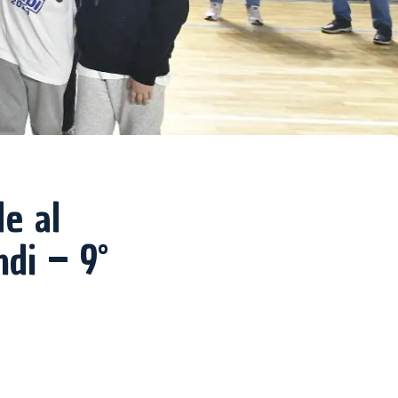
e al
di – 9°