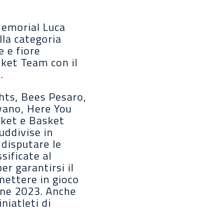
Memorial Luca
lla categoria
e e fiore
sket Team con il
.
hts, Bees Pesaro,
evano, Here You
ket e Basket
uddivise in
 disputare le
sificate al
r garantirsi il
mettere in gioco
ione 2023. Anche
niatleti di