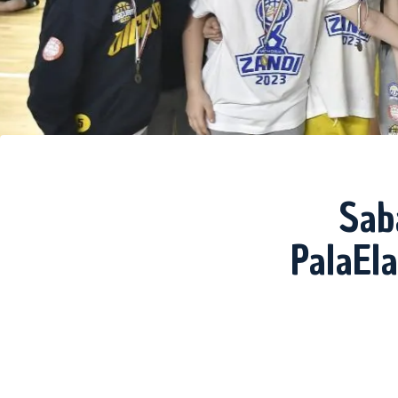
Sab
PalaEl