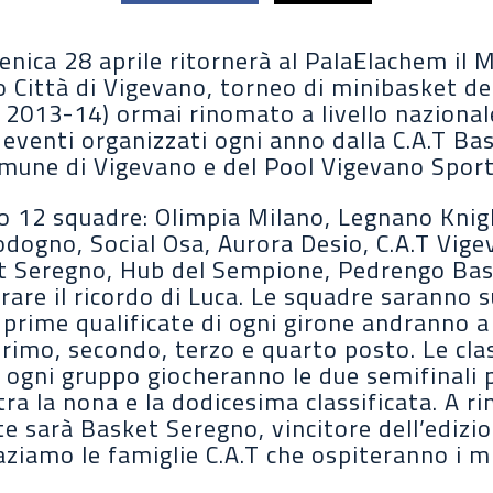
nica 28 aprile ritornerà al PalaElachem il 
 Città di Vigevano, torneo di minibasket de
 2013-14) ormai rinomato a livello nazional
li eventi organizzati ogni anno dalla C.A.T Ba
omune di Vigevano e del Pool Vigevano Sport
no 12 squadre: Olimpia Milano, Legnano Knig
odogno, Social Osa, Aurora Desio, C.A.T Vig
t Seregno, Hub del Sempione, Pedrengo Bas
are il ricordo di Luca. Le squadre saranno s
e prime qualificate di ogni girone andranno a
 primo, secondo, terzo e quarto posto. Le clas
ogni gruppo giocheranno le due semifinali pe
a la nona e la dodicesima classificata. A ri
nte sarà Basket Seregno, vincitore dell’ediz
ziamo le famiglie C.A.T che ospiteranno i mi