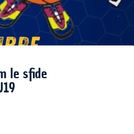
 le sfide
U19