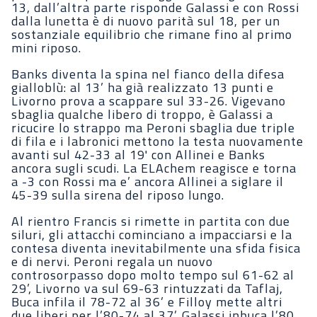
13, dall’altra parte risponde Galassi e con Rossi
dalla lunetta è di nuovo parità sul 18, per un
sostanziale equilibrio che rimane fino al primo
mini riposo.
Banks diventa la spina nel fianco della difesa
gialloblù: al 13’ ha già realizzato 13 punti e
Livorno prova a scappare sul 33-26. Vigevano
sbaglia qualche libero di troppo, è Galassi a
ricucire lo strappo ma Peroni sbaglia due triple
di fila e i labronici mettono la testa nuovamente
avanti sul 42-33 al 19' con Allinei e Banks
ancora sugli scudi. La ELAchem reagisce e torna
a -3 con Rossi ma e’ ancora Allinei a siglare il
45-39 sulla sirena del riposo lungo.
Al rientro Francis si rimette in partita con due
siluri, gli attacchi cominciano a impacciarsi e la
contesa diventa inevitabilmente una sfida fisica
e di nervi. Peroni regala un nuovo
controsorpasso dopo molto tempo sul 61-62 al
29’, Livorno va sul 69-63 rintuzzati da Taflaj,
Buca infila il 78-72 al 36’ e Filloy mette altri
due liberi per l’80-74 al 37’. Galassi inbuca l’80