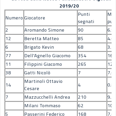
2019/20
Punti
Med
Numero
Giocatore
segnati
pun
2
Aromando Simone
90
6.9
12
Beretta Matteo
85
4.0
6
Brigato Kevin
68
3.2
77
Dell'Agnello Giacomo
354
16.
11
Filippini Giacomo
265
12.
38
Gatti Nicolò
7
7.0
Martinoli Ottavio
14
4
0.8
Cesare
7
Mazzucchelli Andrea
210
9.5
Milani Tommaso
62
10.
5
Passerini Federico
168
7.6