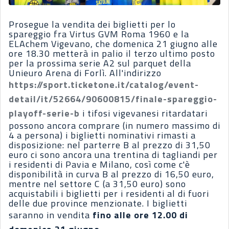
Prosegue la vendita dei biglietti per lo
spareggio fra Virtus GVM Roma 1960 e la
ELAchem Vigevano, che domenica 21 giugno alle
ore 18.30 metterà in palio il terzo ultimo posto
per la prossima serie A2 sul parquet della
Unieuro Arena di Forlì. All'indirizzo
https://sport.ticketone.it/catalog/event-
detail/it/52664/90600815/finale-spareggio-
playoff-serie-b
i tifosi vigevanesi ritardatari
possono ancora comprare (in numero massimo di
4 a persona) i biglietti nominativi rimasti a
disposizione: nel parterre B al prezzo di 31,50
euro ci sono ancora una trentina di tagliandi per
i residenti di Pavia e Milano, così come c'è
disponibilità in curva B al prezzo di 16,50 euro,
mentre nel settore C (a 31,50 euro) sono
acquistabili i biglietti per i residenti al di fuori
delle due province menzionate. I biglietti
saranno in vendita
fino alle ore 12.00 di