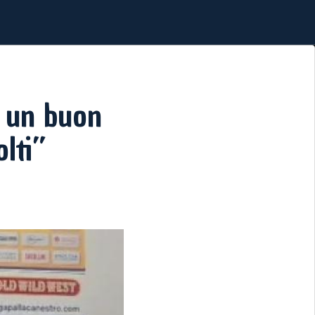
o un buon
lti”