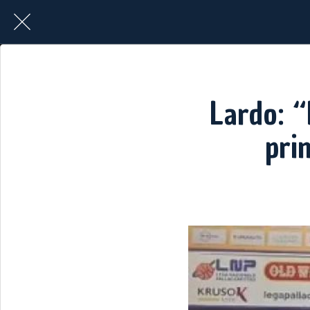
Lardo: “
pri