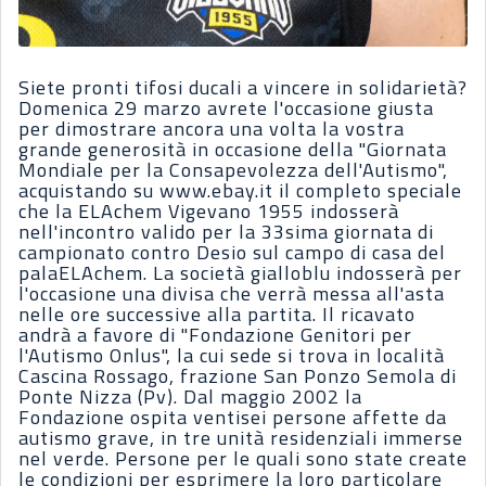
Siete pronti tifosi ducali a vincere in solidarietà?
Domenica 29 marzo avrete l'occasione giusta
per dimostrare ancora una volta la vostra
grande generosità in occasione della "Giornata
Mondiale per la Consapevolezza dell'Autismo",
acquistando su www.ebay.it il completo speciale
che la ELAchem Vigevano 1955 indosserà
nell'incontro valido per la 33sima giornata di
campionato contro Desio sul campo di casa del
palaELAchem. La società gialloblu indosserà per
l'occasione una divisa che verrà messa all'asta
nelle ore successive alla partita. Il ricavato
andrà a favore di "Fondazione Genitori per
l'Autismo Onlus", la cui sede si trova in località
Cascina Rossago, frazione San Ponzo Semola di
Ponte Nizza (Pv). Dal maggio 2002 la
Fondazione ospita ventisei persone affette da
autismo grave, in tre unità residenziali immerse
nel verde. Persone per le quali sono state create
le condizioni per esprimere la loro particolare